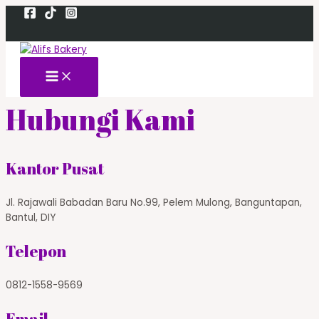
Skip
to
content
Main
Menu
Hubungi Kami
Kantor Pusat
Jl. Rajawali Babadan Baru No.99, Pelem Mulong, Banguntapan,
Bantul, DIY
Telepon
0812-1558-9569
Email